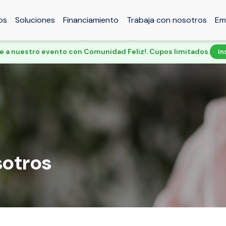
os
Soluciones
Financiamiento
Trabaja con nosotros
Em
te a nuestro evento con Comunidad Feliz!. Cupos limitados.
In
otros