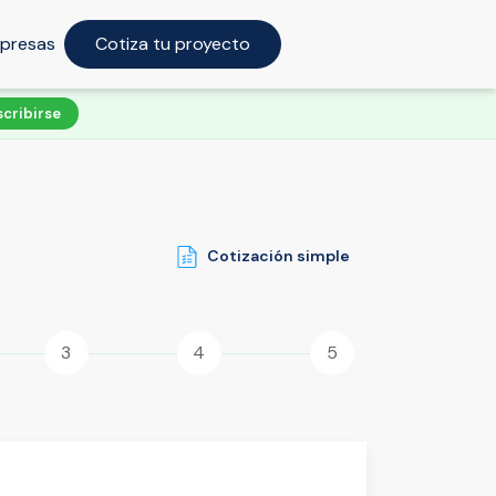
presas
Cotiza tu proyecto
scribirse
Cotización simple
3
4
5